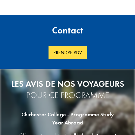
Contact
PRENDRE RDV
LES AVIS DE NOS VOYAGEURS
POUR CE PROGRAMME
llege
Chichester College - Programme Study
Cour
Year Abroad
2022 et
« Bonj