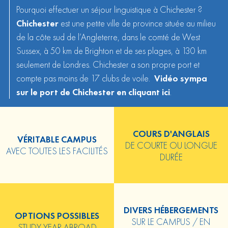
Pourquoi effectuer un séjour linguistique à Chichester ?
Chichester
est une petite ville de province située au milieu
de la côte sud de l’Angleterre, dans le comté de West
Sussex, à 50 km de Brighton et de ses plages, à 130 km
seulement de Londres. Chichester a son propre port et
compte pas moins de 17 clubs de voile.
Vidéo sympa
sur le port de Chichester en cliquant ici
.
COURS D'ANGLAIS
VÉRITABLE CAMPUS
DE COURTE OU LONGUE
AVEC TOUTES LES FACILITÉS
DURÉE
DIVERS HÉBERGEMENTS
OPTIONS POSSIBLES
SUR LE CAMPUS / EN
STUDY YEAR ABROAD