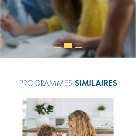
 aux
st très
alement,
06.2025
PROGRAMMES
SIMILAIRES