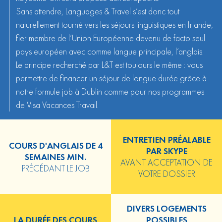
Sans attendre, Languages & Travel s’est donc tout
naturellement tourné vers les
séjours linguistiques en Irlande
,
fier membre de l’Union Européenne devenu de facto seul
pays européen avec comme langue principale, l’anglais.
Le principe recherché par L&T est toujours le même : vous
permettre de financer un séjour de longue durée grâce à
notre formule job à Dublin comme pour nos programmes
de Visa Vacances Travail.
ENTRETIEN PRÉALABLE
COURS D'ANGLAIS DE 4
PAR SKYPE
SEMAINES MIN.
AVANT ACCEPTATION DE
PRÉCÉDANT LE JOB
VOTRE DOSSIER
DIVERS LOGEMENTS
LA DURÉE DES COURS
POSSIBLES