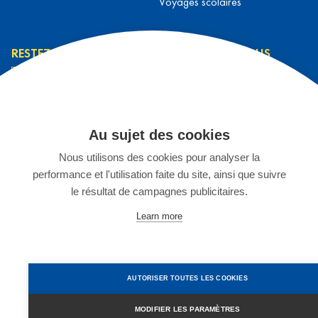
Voyages scolaires
RESTEZ INFORMÉ
CONTACTEZ-NOUS
L’équipe L&T
Contact
J’ai lu et j’accepte la
Prendre rendez-vous
Au sujet des cookies
politique de
S'inscrire à un séjour
confidentialité
*
Nous utilisons des cookies pour analyser la
Espace Enseignants
performance et l'utilisation faite du site, ainsi que suivre
Stage chez L&T
JE M'INSCRIS
le résultat de campagnes publicitaires.
02 899 75 15
Learn more
©2025 Languages & Travel Belgique
Créé par
Artimon Digital
Changer les réglages des cookies
CGV
Mentions légales
AUTORISER TOUTES LES COOKIES
Politique de confidentialité
Compensation carbone
MODIFIER LES PARAMÈTRES