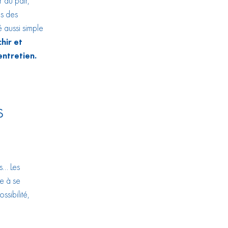
r au pair,
ès des
 aussi simple
hir et
entretien.
s
s… Les
e à se
sibilité,