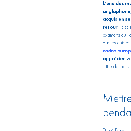
L’une des me
anglophone,
acquis en se
retour.
Ils s
examens du Te
par les entrep
cadre europ
apprécier v
lettre de motiv
Mettre
pendan
Etre à l’étrang