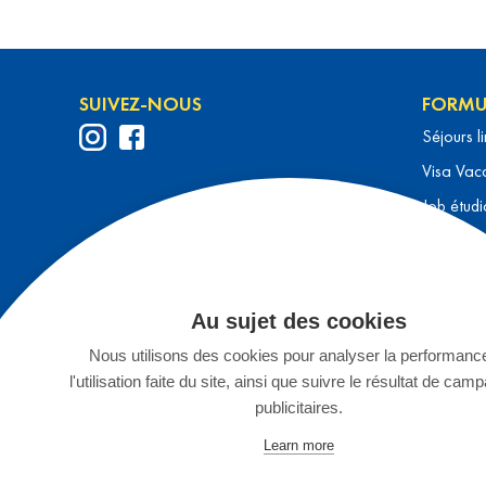
SUIVEZ-NOUS
FORMU
Séjours l
Visa Vaca
Job étudi
Au pair
Cours de
Séjours a
Au sujet des cookies
Séjours p
Nous utilisons des cookies pour analyser la performanc
Séjours 
l'utilisation faite du site, ainsi que suivre le résultat de ca
publicitaires.
Eco volon
Learn more
Stages en
Voyages 