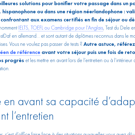
illeures solutions pour bonifier votre passage dans un p
 hispanophone ou dans une région néerlandophone : vali
 confrontant aux examens certifiés en fin de séjour ou dè
e nomment
IELTS, TOEFL ou Cambridge pour l’Anglais
, Test du Dele 
stDaf en allemand… et sont autant de diplômes reconnus dans le m
rises. Vous ne voulez pas passer de tests ?
Autre astuce, référe
éen de référence
avant votre séjour puis une fois de ret
os progrès
et les mettre en avant lors de l’entretien ou à l’intérieur
ation.
 en avant sa capacité d’adap
t l’entretien
er, c’est d’office faire face à des situations auxquelles vous avez dû