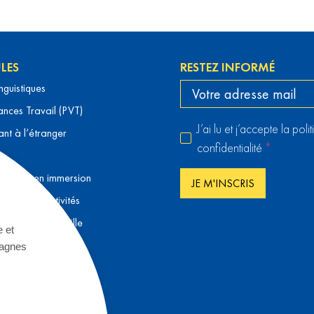
LES
RESTEZ INFORMÉ
inguistiques
nces Travail (PVT)
J’ai lu et j’accepte la pol
ant à l’étranger
confidentialité
*
 langue en immersion
JE M'INSCRIS
dos avec activités
our toute la famille
e et
50+
mpagnes
tariat
 entreprise
scolaires