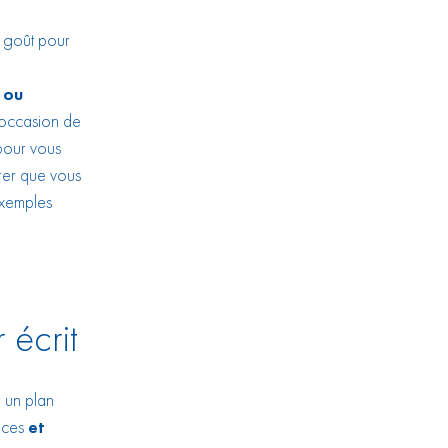
n goût pour
 ou
’occasion de
 pour vous
trer que vous
exemples
 écrit
r un plan
ences
et