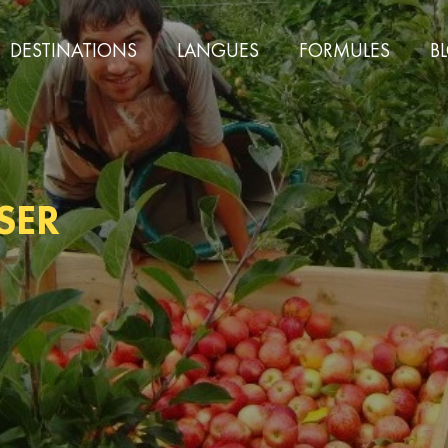
DESTINATIONS
LANGUES
FORMULES
B
SER