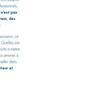
essionnels,
l n’est pas
teur, des
.
iscussion, ce
? Quelles ont
oints à mettre
vous amener à
vailler dans
teur et