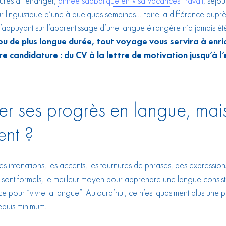
ures à l’étranger,
année sabbatique en Visa Vacances Travail
, séjou
r linguistique d’une à quelques semaines… Faire la différence aupr
s’appuyant sur l’apprentissage d’une langue étrangère n’a jamais été
u de plus longue durée, tout voyage vous servira à enric
e candidature : du CV à la lettre de motivation jusqu’à l’
r ses progrès en langue, mai
nt ?
 intonations, les accents, les tournures de phrases, des expression
 sont formels, le meilleur moyen pour apprendre une langue consist
e pour “vivre la langue”. Aujourd’hui, ce n’est quasiment plus une pos
requis minimum.