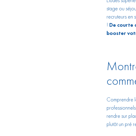
Etudes supérie
stage ou séjou
recruteurs en 
!
De courte o
booster votr
Montre
comme
Comprendre les
professionnels
rendre sur plac
plutôt un pré 