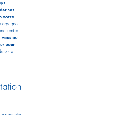
ays
der ses
s votre
en espagnol,
onde entier
z-vous au
our pour
 de votre
tation
 vous adapter.