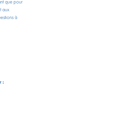
nt que pour
t aux
estions à
 :