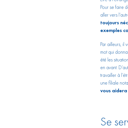
Pour se faire 
aller vers l’au
toujours néc
exemples con
Par ailleurs, i
mot qui donnai
été les situati
en avant. D’aut
travailler à l’
une filiale no
vous aidera 
Se serv