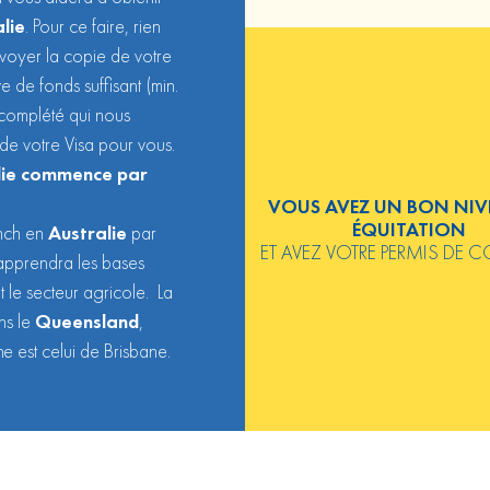
lie
. Pour ce faire, rien
envoyer la copie de votre
 de fonds suffisant (min.
 complété qui nous
de votre Visa pour vous.
alie commence par
VOUS AVEZ UN BON NIV
ÉQUITATION
nch en
Australie
par
ET AVEZ VOTRE PERMIS DE 
apprendra les bases
t le secteur agricole. La
ns le
Queensland
,
che est celui de
Brisbane
.