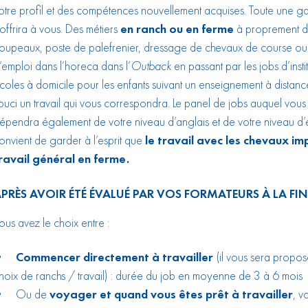
otre profil et des compétences nouvellement acquises. Toute une ga
’offrira à vous. Des métiers
en ranch ou en ferme
à proprement di
roupeaux, poste de palefrenier, dressage de chevaux de course ou d
’emploi dans l’horeca dans l’
Outback
en passant par les jobs d’insti
coles à domicile pour les enfants suivant un enseignement à distanc
ouci un travail qui vous correspondra. Le panel de jobs auquel vou
épendra également de votre niveau d’anglais et de votre niveau d’équ
onvient de garder à l’esprit que
le travail avec les chevaux i
ravail général en ferme.
PRÈS AVOIR ÉTÉ ÉVALUÉ PAR VOS FORMATEURS À LA FIN
ous avez le choix entre :
•
Commencer directement à travailler
(il vous sera propo
hoix de ranchs / travail) : durée du job en moyenne de 3 à 6 mois
• Ou de
voyager et quand vous êtes prêt à travailler
, v