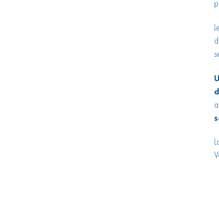
p
L
d
s
U
d
a
s
L
V