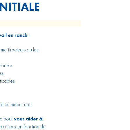
NITIALE
il en ranch :
rme (tracteurs ou les
enne ».
es.
icables.
 en milieu rural.
vre pour
vous aider à
au mieux en fonction de