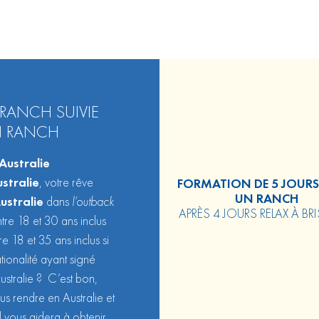
RANCH SUIVIE
EN RANCH
Australie
ustralie
, votre rêve
FORMATION DE 5 JOUR
UN RANCH
ustralie
dans
l’outback
APRÈS 4 JOURS RELAX À BR
ntre 18 et 30 ans inclus
e 18 et 35 ans inclus si
tionalité ayant signé
ustralie ? C’est bon,
s rendre en Australie et
 vous aidera à obtenir