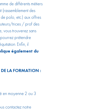
mme de différents métiers
t (rassemblement des
e polo, etc.) aux offres
tuteurs/trices / prof des
e, vous trouverez sans
s pourrez prétendre
itation. Enfin, il
mplique également du
 DE LA FORMATION :
sé en moyenne 2 ou 3
ous contactez notre