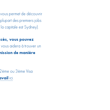
ui vous permet de découvrir
plupart des premiers jobs
a capitale est Sydney).
ccès, vous pouvez
vous aidera à trouver un
mission de manière
n 2ème ou 3ème Visa
vail
ici
.