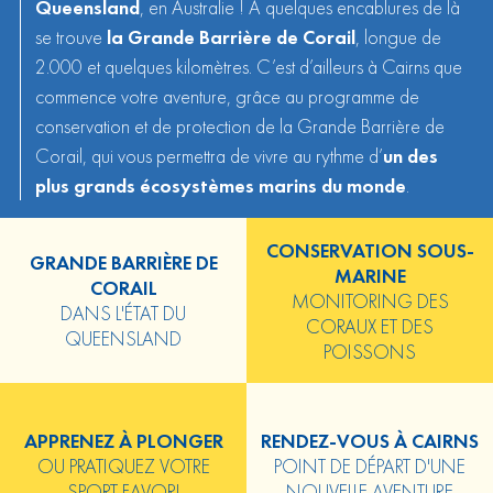
Queensland
, en Australie ! A quelques encablures de là
se trouve
la Grande Barrière de Corail
, longue de
2.000 et quelques kilomètres. C’est d’ailleurs à Cairns que
commence votre aventure, grâce au programme de
conservation et de protection de la Grande Barrière de
Corail, qui vous permettra de vivre au rythme d’
un des
plus grands écosystèmes marins du monde
.
CONSERVATION SOUS-
GRANDE BARRIÈRE DE
MARINE
CORAIL
MONITORING DES
DANS L'ÉTAT DU
CORAUX ET DES
QUEENSLAND
POISSONS
APPRENEZ À PLONGER
RENDEZ-VOUS À CAIRNS
OU PRATIQUEZ VOTRE
POINT DE DÉPART D'UNE
SPORT FAVORI
NOUVELLE AVENTURE