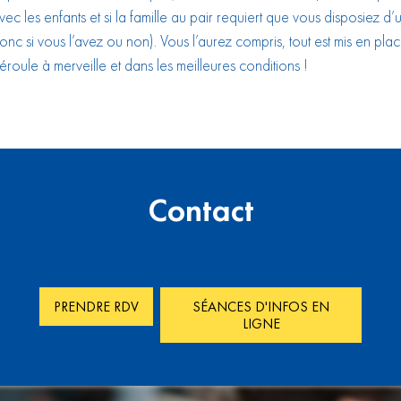
vec les enfants et si la famille au pair requiert que vous disposiez d
onc si vous l’avez ou non). Vous l’aurez compris, tout est mis en pla
éroule à merveille et dans les meilleures conditions !
Contact
PRENDRE RDV
SÉANCES D'INFOS EN
LIGNE