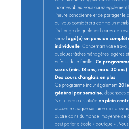
incontestables, vous aurez également l
l’heure canadienne et de partager le q
qui vous considérera comme un membre
l’échange de quelques heures de trava
serez
logé(e) en pension complèt
individuelle
. Concernant votre travail,
quelques tâches ménagères légères et
enfants de la famille.
Ce programme
sexes (min. 18 ans, max. 30 ans)
.
Des cours d’anglais en plus
Ce programme inclut également
20 l
général par semaine
, dispensées d
Notre école est située
en plein cent
accueille chaque semaine de nouveaux 
quatre coins du monde (moyenne de 6
peut parler d’école « boutique »). Vous