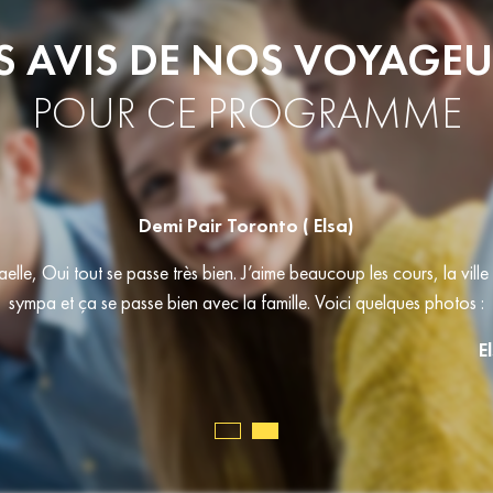
S AVIS DE NOS VOYAGE
POUR CE PROGRAMME
Séjour demi-pair à Toronto (Julia)
lle est super! Je suis super contente de l’école et des activités prop
à faire de belles rencontres! Les étudiants viennent principalement
d’Allemagne, de suisse ou encore de France!"
Julia