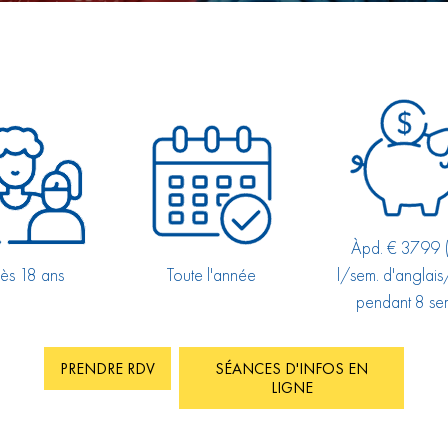
Àpd. € 3799 
ès 18 ans
Toute l'année
l/sem. d'anglais
pendant 8 se
PRENDRE RDV
SÉANCES D'INFOS EN
LIGNE