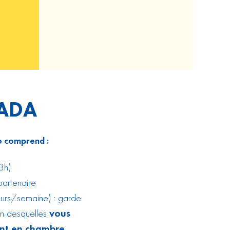
NADA
o comprend :
3h)
partenaire
urs/semaine) : garde
on desquelles
vous
ent en chambre