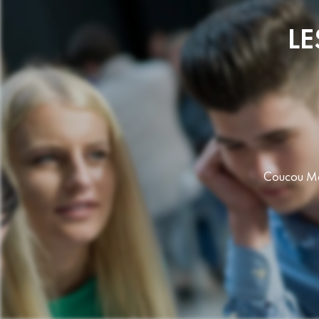
LE
ours, la ville est vraiment
"Ma fami
lques photos :
commence 
Elsa, 10.2025