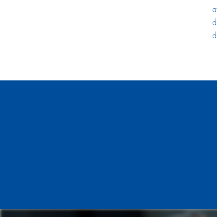
a
d
d