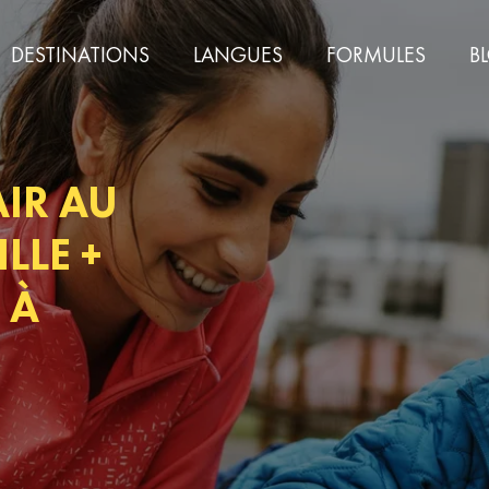
DESTINATIONS
LANGUES
FORMULES
B
AIR AU
LLE +
 À