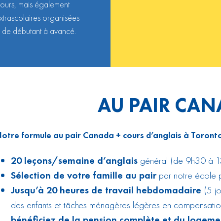
cours, mais également
extrascolaires organisées
, de débutant à avancé.
AU PAIR CA
otre formule au pair Canada + cours d’anglais à Toront
20 leçons/semaine d’anglais
général (de 9h30 à 1
Sélection de votre famille au pair
par notre école 
Jusqu’à 20 heures de travail hebdomadaire
(5 jo
des enfants et tâches ménagères légères en compensati
bénéficiez de la pension complète et du logem