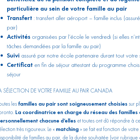
particulière au sein de votre famille au pair
Transfert
: transfert aller aéroport – famille inclus (assur
pair)
Activités
organisées par l’école le vendredi (si elles n’in
tâches demandées par la famille au pair)
Suivi
assuré par notre école partenaire durant tout votre 
Certificat
en fin de séjour attestant du programme chois
séjour
A SÉLECTION DE VOTRE FAMILLE AU PAIR CANADA
outes les
familles au pair sont soigneusement choisies
sur p
oronto.
La coordinatrice en charge du réseau des familles a
ersonnellement chacune d’elles
et toutes ont dû répondre à cer
élection très rigoureux. Le «
matching
» se fait est fonction de votre
isponibilité de familles au pair, de la durée souhaitée (voir rubrique 