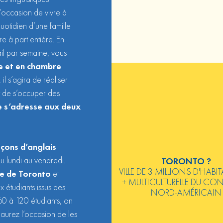
’occasion de vivre à
uotidien d’une famille
 à part entière. En
il par semaine, vous
e et en chambre
 il s’agira de réaliser
 de s’occuper des
 s’adresse aux deux
eçons d’anglais
u lundi au vendredi.
TORONTO ?
VILLE DE 3 MILLIONS D'HABIT
re de
Toronto
et
+ MULTICULTURELLE DU CO
étudiants issus des
NORD-AMÉRICAIN
0 à 120 étudiants, on
 aurez l’occasion de les