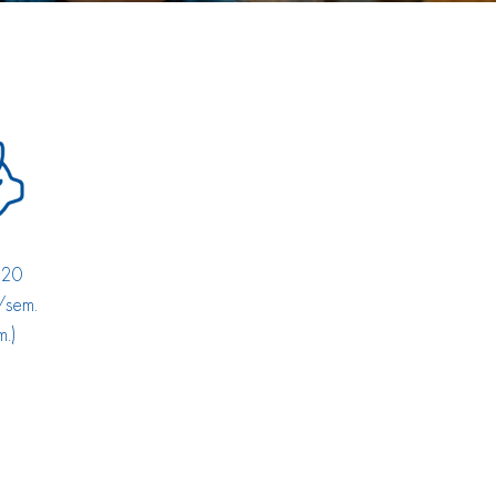
(20
/sem.
m.)