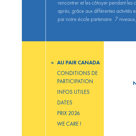
rencontrer et les côtoyer pendant les 
après, grâce aux différentes activités 
par notre école partenaire. 7 niveaux
AU PAIR CANADA
CONDITIONS DE
PARTICIPATION
N
INFOS UTILES
DATES
PRIX 2026
WE CARE !