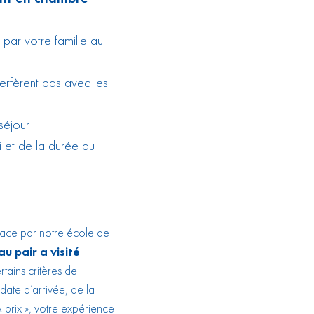
é par votre famille au
terfèrent pas avec les
séjour
i et de la durée du
lace par notre école de
u pair a visité
tains critères de
 date d’arrivée, de la
« prix », votre expérience