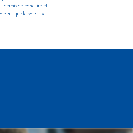
’un permis de conduire et
ce pour que le séjour se