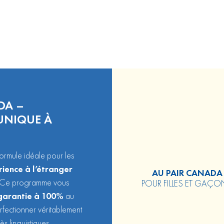
DA –
UNIQUE À
ormule idéale pour les
ience à l’étranger
AU PAIR CANADA
 Ce programme vous
POUR FILLES ET GAÇ
 garantie à 100%
au
rfectionner véritablement
ès linguistiques