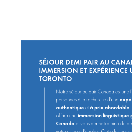
SÉJOUR DEMI PAIR AU CANA
IMMERSION ET EXPÉRIENCE 
TORONTO
Notre séjour au pair Canada est une f
personnes à la recherche d’une
expér
authentique
et
à prix abordable
.
offrira une
immersion linguistique
Canada
et vous permettra ainsi de pe
votre niveau d’anglais. Outre les progr